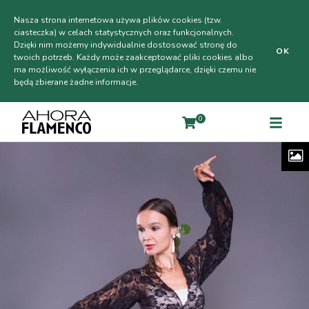
Nasza strona internetowa używa plików cookies (tzw.
ciasteczka) w celach statystycznych oraz funkcjonalnych.
Dzięki nim możemy indywidualnie dostosować stronę do
OK
twoich potrzeb. Każdy może zaakceptować pliki cookies albo
ma możliwość wyłączenia ich w przeglądarce, dzięki czemu nie
będą zbierane żadne informacje.
0
O NAS
SZKOŁY FLAMENCO
ŚLUB W STYLU FLAMENCO
SKLEP
BATA DE COLA
PLN